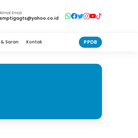
Almat Email
smptigagts@yahoo.co.id
PPDB
 & Saran
Kontak