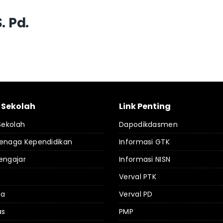
. Pd.
l Sekolah
Link Penting
 Sekolah
Dapodikdasmen
Tenaga Kependidikan
Informasi GTK
engajar
Informasi NISN
Verval PTK
da
Verval PD
as
PMP