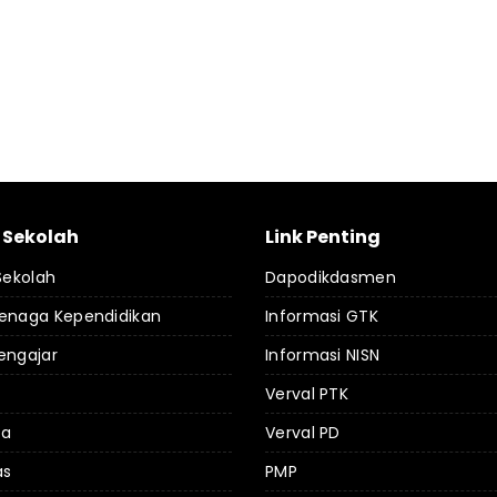
l Sekolah
Link Penting
 Sekolah
Dapodikdasmen
Tenaga Kependidikan
Informasi GTK
engajar
Informasi NISN
Verval PTK
da
Verval PD
as
PMP