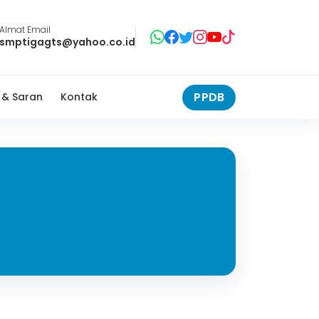
Almat Email
smptigagts@yahoo.co.id
PPDB
 & Saran
Kontak