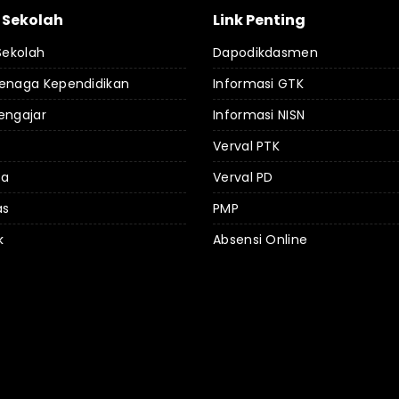
l Sekolah
Link Penting
 Sekolah
Dapodikdasmen
Tenaga Kependidikan
Informasi GTK
engajar
Informasi NISN
Verval PTK
da
Verval PD
as
PMP
k
Absensi Online