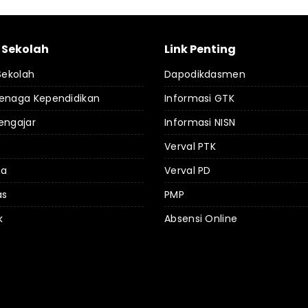
l Sekolah
Link Penting
 Sekolah
Dapodikdasmen
Tenaga Kependidikan
Informasi GTK
engajar
Informasi NISN
Verval PTK
da
Verval PD
as
PMP
k
Absensi Online