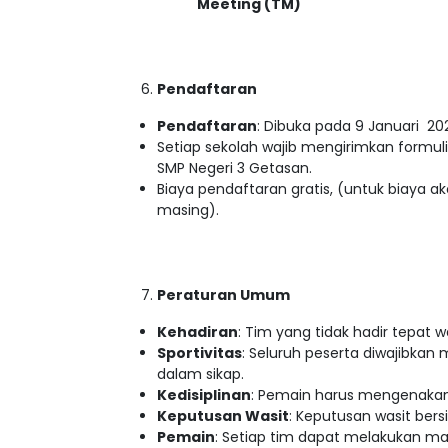
Meeting (TM)
Pendaftaran
Pendaftaran
: Dibuka pada 9 Januari 20
Setiap sekolah wajib mengirimkan formulir
SMP Negeri 3 Getasan.
Biaya pendaftaran gratis, (untuk biaya
masing).
Peraturan Umum
Kehadiran
: Tim yang tidak hadir tepat w
Sportivitas
: Seluruh peserta diwajibkan
dalam sikap.
Kedisiplinan
: Pemain harus mengenakan
Keputusan Wasit
: Keputusan wasit bers
Pemain
: Setiap tim dapat melakukan ma