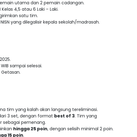
i 6 pemain utama dan 2 pemain cadangan.
Kelas 4,5 atau 6 Laki – Laki.
irimkan satu tim.
ISN yang dilegalisir kepala sekolah/madrasah.
 2025.
 WIB sampai selesai.
3 Getasan.
na tim yang kalah akan langsung tereliminasi.
 dari 3 set, dengan format
best of 3
. Tim yang
r sebagai pemenang.
ainkan
hingga 25 poin
, dengan selisih minimal 2 poin.
ga 15 poin
.