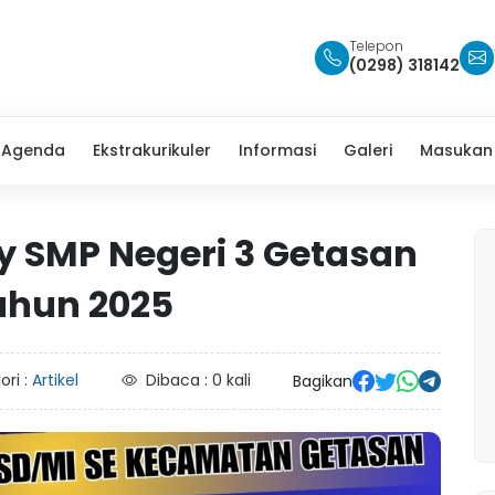
Telepon
(0298) 318142
Agenda
Ekstrakurikuler
Informasi
Galeri
Masukan
y SMP Negeri 3 Getasan
Tahun 2025
ori :
Artikel
Dibaca : 0 kali
Bagikan